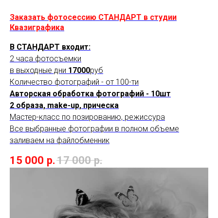
Заказать фотосессию СТАНДАРТ в студии
Квазиграфика
В СТАНДАРТ входит:
2 часа фотосъемки
в выходные дни
17000
руб
Количество фотографий - от 100-ти
Авторская обработка фотографий - 10шт
2 образа, make-up, прическа
Мастер-класс по позированию, режиссура
Все выбранные фотографии в полном объеме
заливаем на файлобменник
15 000
р.
17 000
р.