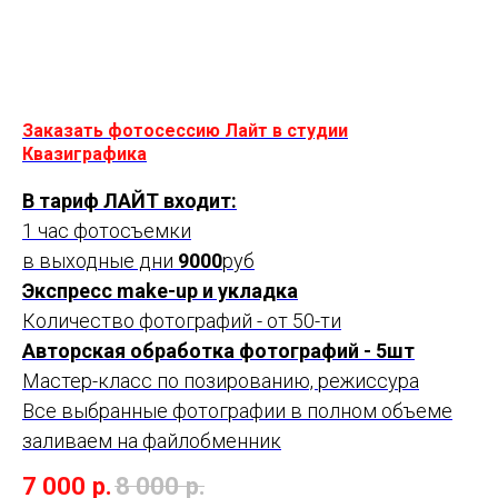
Заказать фотосессию Лайт в студии
Квазиграфика
В тариф ЛАЙТ входит:
1 час фотосъемки
в выходные дни
9000
руб
Экспресс make-up и укладка
Количество фотографий - от 50-ти
Авторская обработка фотографий - 5шт
Мастер-класс по позированию, режиссура
Все выбранные фотографии в полном объеме
заливаем на файлобменник
7 000
р.
8 000
р.