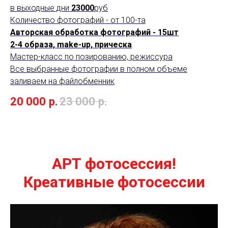
в выходные дни
23000
руб
Количество фотографий - от 100-та
Авторская обработка фотографий - 15шт
2-4 образа, make-up, прическа
Мастер-класс по позированию, режиссура
Все выбранные фотографии в полном объеме
заливаем на файлобменник
20 000
р.
23 000
р.
АРТ фотосессия!
Креативные фотосессии