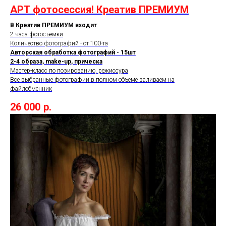
АРТ фотосессия! Креатив ПРЕМИУМ
В Креатив ПРЕМИУМ входит
:
2 часа фотосъемки
Количество фотографий - от 100-та
Авторская обработка фотографий - 15шт
2-4 образа, make-up, прическа
Мастер-класс по позированию, режиссура
Все выбранные фотографии в полном объеме заливаем на
файлобменник
26 000
р.